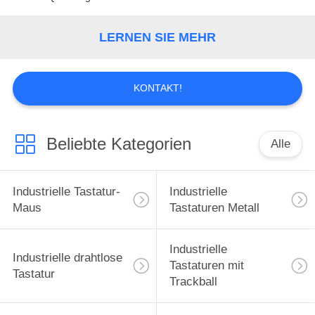
TRETEN
LERNEN SIE MEHR
SIE
MIT
KONTAKT!
UNS
IN
VERBINDUNG
Beliebte Kategorien
Alle
FORDERN
Industrielle Tastatur-
Industrielle
SIE
Maus
Tastaturen Metall
EIN
Industrielle
ZITAT
Industrielle drahtlose
Tastaturen mit
Tastatur
Trackball