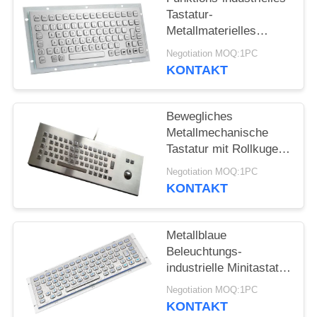
Tastatur-
Metallmaterielles
Minimaß des
Negotiation MOQ:1PC
Metallip65
KONTAKT
Bewegliches
Metallmechanische
Tastatur mit Rollkugel,
Staub-Beweis-
Negotiation MOQ:1PC
Edelstahl-Tastatur
KONTAKT
Metallblaue
Beleuchtungs-
industrielle Minitastatur
für militärischen PC im
Negotiation MOQ:1PC
Freien
KONTAKT