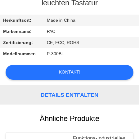
leuchten Tastatur
TRETEN
SIE
Herkunftsort:
Made in China
MIT
Markenname:
PAC
UNS
Zertifizierung:
CE, FCC, ROHS
IN
Modellnummer:
P-300BL
VERBINDUNG
KONTAKT!
FORDERN
SIE
DETAILS ENTFALTEN
EIN
ZITAT
Ähnliche Produkte
Funktions-industrielles