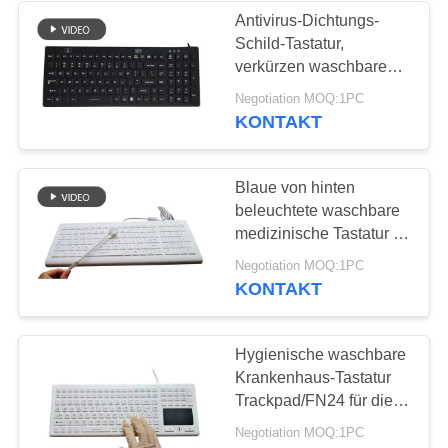
Antivirus-Dichtungs-
Schild-Tastatur,
19
verkürzen waschbare
Medizinische
Spiel-Tastatur USBs
Negotiation MOQ:1PC
KONTAKT
Computer-Maus
Blaue von hinten
beleuchtete waschbare
medizinische Tastatur 98
befestigt die 4 Niveau-
10
Negotiation MOQ:1PC
Helligkeit FCC-
KONTAKT
tragbare PC-
Zustimmung
Tastatur
Hygienische waschbare
Krankenhaus-Tastatur
Trackpad/FN24 für die
Handschuhe einfach zu
Negotiation MOQ:1PC
säubern