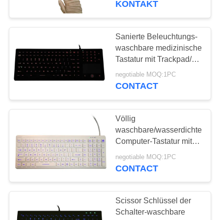
KONTAKT
20
Sanierte Beleuchtungs-
Trackball Zeigegerät
waschbare medizinische
Tastatur mit Trackpad/3
Maustasten
negotiable MOQ:1PC
CONTACT
Völlig
23
waschbare/wasserdichte
Berührungsfläche
Computer-Tastatur mit
magnetischer
Zeigegerät
negotiable MOQ:1PC
Verlegenheit auf Wagen
CONTACT
Scissor Schlüssel der
Schalter-waschbare