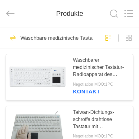
Maus
Fournisseur.
Copyright
Produkte
©
2020
-
2021
industrialkeyboardmouse.com.
HAUS
21
All
Rights
Waschbare medizinische Tastatur
Reserved.
Industrielle Tastatur-
PRODUKTE
Maus
Waschbarer
medizinischer Tastatur-
ÜBER
Radioapparat des
UNS
Multimedia-NEMA4 mit
Negotiation MOQ:1PC
errichtet in der
KONTAKT
Berührungsfläche
21
FABRIK-
Industrielle
AUSFLUG
Taiwan-Dichtungs-
schroffe drahtlose
Tastaturen Metall
Tastatur mit
QUALITÄTSKONTROLLE
Berührungsfläche,
Negotiation MOQ:1PC