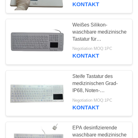
Laptop-waschbare
KONTAKT
Tastatur
TRETEN
SIE
Weißes Silikon-
13
MIT
waschbare medizinische
Industrielle
Tastatur für
UNS
Krankenhaus-Möbel-
drahtlose Tastatur
Negotiation MOQ:1PC
IN
Blau-Farbe
KONTAKT
VERBINDUNG
Steife Tastatur des
FORDERN
medizinischen Grad-
SIE
IP68, Noten-
21
Mäusedrahtlose von
EIN
Negotiation MOQ:1PC
Industrielle
hinten beleuchtete
KONTAKT
ZITAT
Tastatur
Tastaturen mit
EPA desinfizierende
Trackball
waschbare medizinische