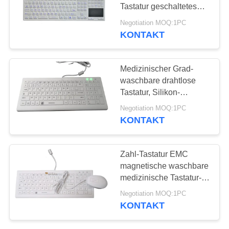
Tastatur geschaltetes
von hinten beleuchtetes
Negotiation MOQ:1PC
auf medizinischem
KONTAKT
14
Wagen
Metallmechanische
Medizinischer Grad-
Tastatur
waschbare drahtlose
Tastatur, Silikon-
Computer-Tastatur mit
Negotiation MOQ:1PC
Scissor Schalter
KONTAKT
20
Zahl-Tastatur EMC
Waschbare
magnetische waschbare
medizinische Tastatur-9
medizinische
für Metallwagen
Negotiation MOQ:1PC
Tastatur
KONTAKT