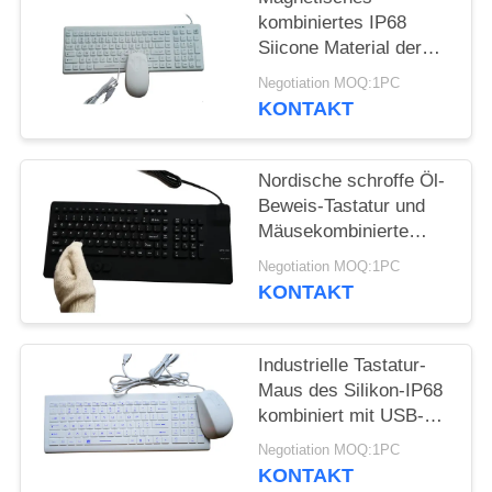
kombiniertes IP68
Siicone Material der
medizinische/industrielle
Negotiation MOQ:1PC
Tastatur-Maus
KONTAKT
Nordische schroffe Öl-
Beweis-Tastatur und
Mäusekombinierte
integrierte 3
Negotiation MOQ:1PC
Maustasten
KONTAKT
Industrielle Tastatur-
Maus des Silikon-IP68
kombiniert mit USB-
Abdeckung gegen
Negotiation MOQ:1PC
Wasser
KONTAKT