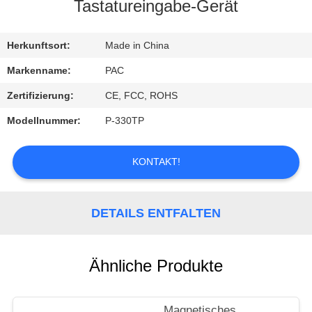
Tastatureingabe-Gerät
TRETEN
SIE
Herkunftsort:
Made in China
MIT
Markenname:
PAC
UNS
Zertifizierung:
CE, FCC, ROHS
IN
Modellnummer:
P-330TP
VERBINDUNG
KONTAKT!
FORDERN
SIE
DETAILS ENTFALTEN
EIN
ZITAT
Ähnliche Produkte
Magnetisches