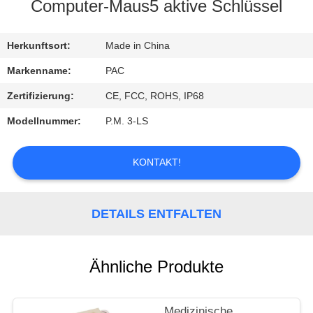
Computer-Maus5 aktive Schlüssel
TRETEN
SIE
Herkunftsort:
Made in China
MIT
Markenname:
PAC
UNS
Zertifizierung:
CE, FCC, ROHS, IP68
IN
Modellnummer:
P.M. 3-LS
VERBINDUNG
KONTAKT!
FORDERN
SIE
DETAILS ENTFALTEN
EIN
ZITAT
Ähnliche Produkte
Medizinische