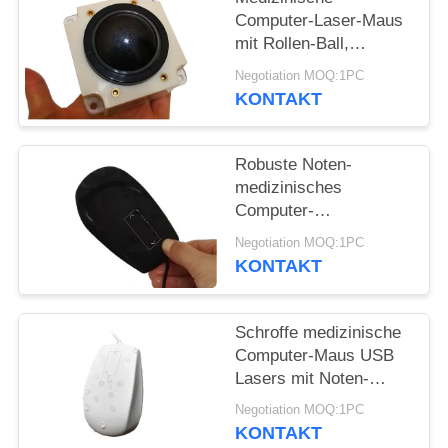
Computer-Laser-Maus
mit Rollen-Ball,
drahtlose Computer-
Negotiation MOQ:1PC
Maus für Ultraschall-
KONTAKT
Ausrüstung
Robuste Noten-
medizinisches
Computer-
Mäusesilikon-Material
Negotiation MOQ:1PC
mit dem Versiegeln von
KONTAKT
USB-Abdeckung
Schroffe medizinische
Computer-Maus USB
Lasers mit Noten-
Rollen-Krankenhaus
Negotiation MOQ:1PC
PC Gebrauch
KONTAKT