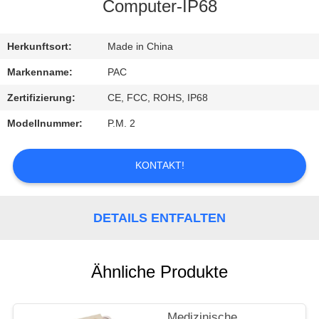
Computer-IP68
TRETEN
SIE
Herkunftsort:
Made in China
MIT
Markenname:
PAC
UNS
Zertifizierung:
CE, FCC, ROHS, IP68
IN
Modellnummer:
P.M. 2
VERBINDUNG
KONTAKT!
FORDERN
SIE
DETAILS ENTFALTEN
EIN
ZITAT
Ähnliche Produkte
Medizinische