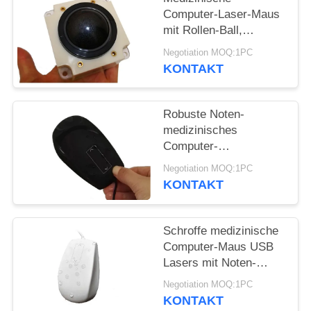
Computer-Laser-Maus
mit Rollen-Ball,
drahtlose Computer-
Negotiation MOQ:1PC
Maus für Ultraschall-
KONTAKT
Ausrüstung
Robuste Noten-
medizinisches
Computer-
Mäusesilikon-Material
Negotiation MOQ:1PC
mit dem Versiegeln von
KONTAKT
USB-Abdeckung
Schroffe medizinische
Computer-Maus USB
Lasers mit Noten-
Rollen-Krankenhaus
Negotiation MOQ:1PC
PC Gebrauch
KONTAKT