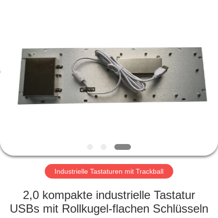
Maus
Fournisseur.
Copyright
©
2020
-
2021
industrialkeyboardmouse.com.
HAUS
All
Rights
Reserved.
PRODUKTE
ÜBER
UNS
FABRIK-
AUSFLUG
Industrielle Tastaturen mit Trackball
2,0 kompakte industrielle Tastatur
QUALITÄTSKONTROLLE
USBs mit Rollkugel-flachen Schlüsseln