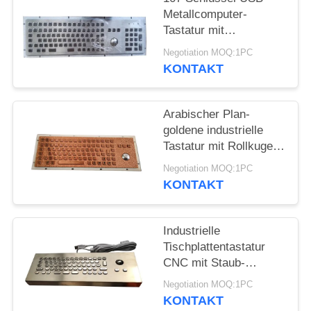
Metallcomputer-
Tastatur mit
industrieller
Negotiation MOQ:1PC
Rollkugel/numerischer
KONTAKT
Tastatur
Arabischer Plan-
goldene industrielle
Tastatur mit Rollkugel-
Mäuseplatten-Berg
Negotiation MOQ:1PC
KONTAKT
Industrielle
Tischplattentastatur
CNC mit Staub-
Beweis-Minischlüssel
Negotiation MOQ:1PC
der Rollkugel-68
KONTAKT