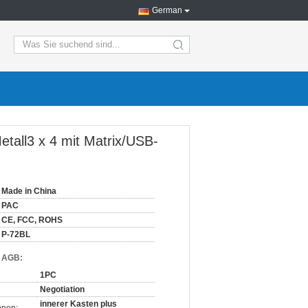
German
etall3 x 4 mit Matrix/USB-
Made in China
PAC
CE, FCC, ROHS
P-72BL
d AGB:
1PC
Negotiation
innerer Kasten plus