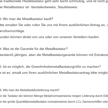
ie traditionelle Plastiktastatur geht sehr leicht schmutzig, und ist nicht 
ie Metalltastatur ist- Vandalenbeweis, Staubbeweis.
Wo man die Metalltastatur kauft?
3.
itte emailen Sie oder rufen Sie uns mit Ihrem ausführlichen Antrag an
erufsvorschläge.
unden können direkt von uns oder von unseren Verteilern kaufen.
Was ist die Garantie für die Metalltastatur?
4.
tandard1-jähriges, aber die Metalltastaturgarantie können mit Extrako
Ist es möglich, die Gewohnheitsmetalltastaturgröße zu machen?
5.
a ist es, emailt uns Ihren ausführlichen Metalltastaturantrag bitte möglic
6.
Wie man die Metalltastaturlieferung macht?
ür die Tastatur der kleinen Menge Metallnormalerweise mögen Lieferung durch Eil
ür die große Quantitätsmetalltastatur normalerweise durch LCL-Seeverschiffen oder 