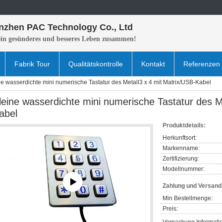
nzhen PAC Technology Co., Ltd
ein gesünderes und besseres Leben zusammen!
Fabrik Tour
Qualitätskontrolle
Kontakt
Referenzen
ne wasserdichte mini numerische Tastatur des Metall3 x 4 mit Matrix/USB-Kabel
leine wasserdichte mini numerische Tastatur des M
abel
Produktdetails:
Herkunftsort:
Markenname:
Zertifizierung:
Modellnummer:
Zahlung und Versan
Min Bestellmenge:
Preis: