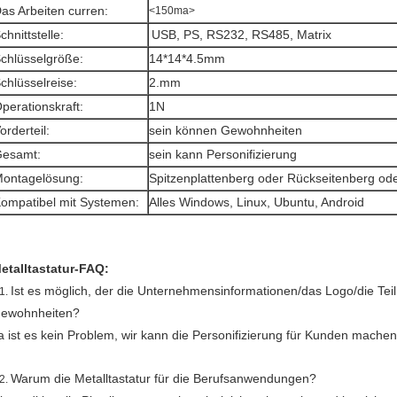
as Arbeiten curren:
<150ma>
chnittstelle:
USB, PS, RS232, RS485, Matrix
chlüsselgröße:
14*14*4.5mm
chlüsselreise:
2.mm
perationskraft:
1N
orderteil:
sein können Gewohnheiten
esamt:
sein kann Personifizierung
ontagelösung:
Spitzenplattenberg oder Rückseitenberg ode
ompatibel mit Systemen:
Alles Windows, Linux, Ubuntu, Android
etalltastatur-FAQ:
Ist es möglich, der die Unternehmensinformationen/das Logo/die Te
1.
ewohnheiten?
a ist es kein Problem, wir kann die Personifizierung für Kunden machen
Warum die Metalltastatur für die Berufsanwendungen?
2.