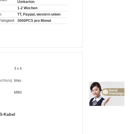
onen:
Umkarton
1-2 Wochen
n:
TT, Paypal, western union
ähigkeit:
3000PCS pro Monat
3 x 4
uchtung:
blau
MINI
SB-Kabel