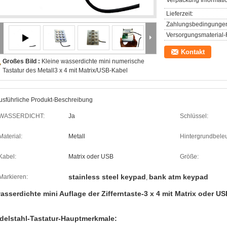
Verpackung Informati
Lieferzeit:
Zahlungsbedingunge
Versorgungsmaterial-F
Kontakt
Großes Bild :
Kleine wasserdichte mini numerische
Tastatur des Metall3 x 4 mit Matrix/USB-Kabel
usführliche Produkt-Beschreibung
WASSERDICHT:
Ja
Schlüssel:
Material:
Metall
Hintergrundbele
Kabel:
Matrix oder USB
Größe:
stainless steel keypad
bank atm keypad
Markieren:
,
asserdichte mini Auflage der Zifferntaste-3 x 4 mit Matrix oder U
delstahl-Tastatur-
Hauptmerkmale
: