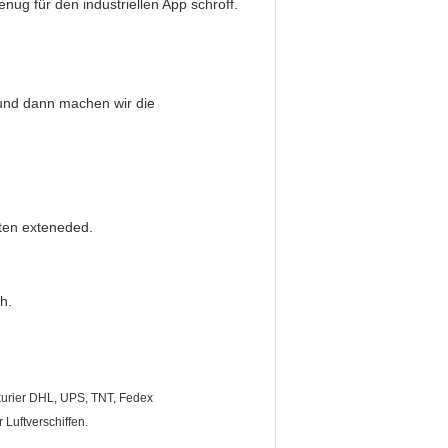
genug für den industriellen App schroff.
, und dann machen wir die
sten exteneded.
h.
kurier DHL, UPS, TNT, Fedex
Luftverschiffen.