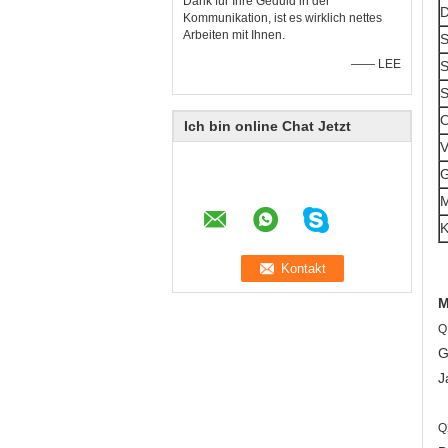
Dank für Ihre Geduld in der
D
Kommunikation, ist es wirklich nettes
Arbeiten mit Ihnen.
S
—— LEE
S
S
O
Ich bin online Chat Jetzt
V
G
M
K
M
Q
G
J
Q