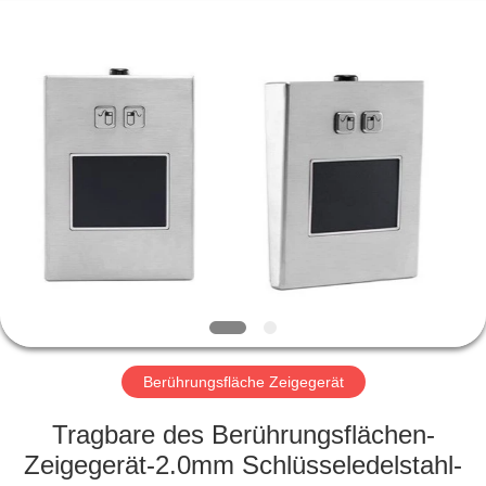
Maus
Fournisseur.
Copyright
©
2020
-
2021
industrialkeyboardmouse.com.
HAUS
All
Rights
Reserved.
PRODUKTE
ÜBER
UNS
FABRIK-
AUSFLUG
Berührungsfläche Zeigegerät
Tragbare des Berührungsflächen-
QUALITÄTSKONTROLLE
Zeigegerät-2.0mm Schlüsseledelstahl-