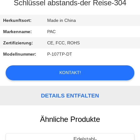
Schlüssel abstands-der Reise-304
TRETEN
SIE
Herkunftsort:
Made in China
MIT
Markenname:
PAC
UNS
Zertifizierung:
CE, FCC, ROHS
IN
Modellnummer:
P-107TP-DT
VERBINDUNG
KONTAKT!
FORDERN
SIE
DETAILS ENTFALTEN
EIN
ZITAT
Ähnliche Produkte
Edelstahl-