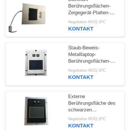
Berührungsflächen-
Zeigegerät-Platten-
Berg mit 2 Maustasten
Negotiation MOQ:1PC
KONTAKT
Staub-Beweis-
Metalllaptop-
Berührungsflächen-
Einstellungs-
Negotiation MOQ:1PC
Zeigegerät-Platten-
KONTAKT
Berg
Externe
Berührungsfläche des
schwarzen
Marinekabel-USB/PS2
Negotiation MOQ:1PC
für Laptop,
KONTAKT
Einstellungen