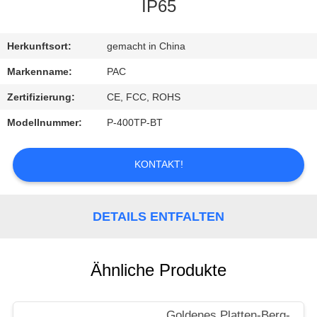
IP65
TRETEN
SIE
Herkunftsort:
gemacht in China
MIT
Markenname:
PAC
UNS
Zertifizierung:
CE, FCC, ROHS
IN
Modellnummer:
P-400TP-BT
VERBINDUNG
KONTAKT!
FORDERN
SIE
DETAILS ENTFALTEN
EIN
ZITAT
Ähnliche Produkte
Goldenes Platten-Berg-