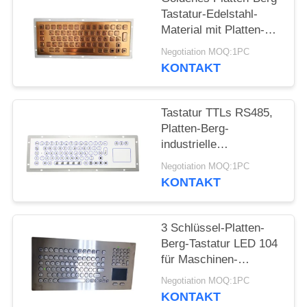
Tastatur-Edelstahl-
Material mit Platten-
Berg-Kiosk-Lösung
Negotiation MOQ:1PC
KONTAKT
Tastatur TTLs RS485,
Platten-Berg-
industrielle
Folientastatur mit
Negotiation MOQ:1PC
Touch Screen Cursor
KONTAKT
3 Schlüssel-Platten-
Berg-Tastatur LED 104
für Maschinen-
Steueroptionale
Negotiation MOQ:1PC
Rollkugel
KONTAKT