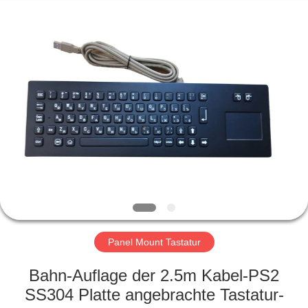
Maus
Fournisseur.
Copyright
©
2020
-
2021
industrialkeyboardmouse.com.
HAUS
All
Rights
Reserved.
PRODUKTE
ÜBER
UNS
FABRIK-
AUSFLUG
Panel Mount Tastatur
Bahn-Auflage der 2.5m Kabel-PS2
QUALITÄTSKONTROLLE
SS304 Platte angebrachte Tastatur-