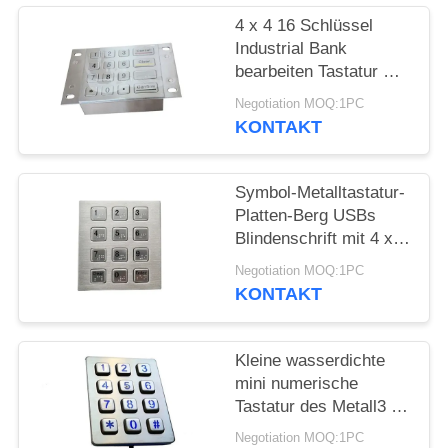
4 x 4 16 Schlüssel
Industrial Bank
bearbeiten Tastatur mit
Metallplatten-Berg-
Negotiation MOQ:1PC
Löchern maschinell
KONTAKT
Symbol-Metalltastatur-
Platten-Berg USBs
Blindenschrift mit 4 x 3
Schlüsseln/Metall
Negotiation MOQ:1PC
punktiert
KONTAKT
Kleine wasserdichte
mini numerische
Tastatur des Metall3 x
4 mit Matrix/USB-Kabel
Negotiation MOQ:1PC