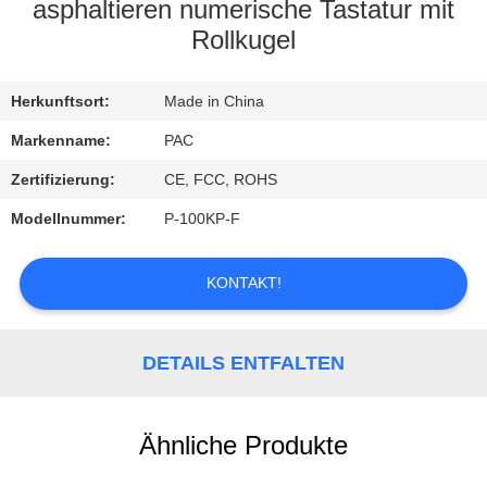
asphaltieren numerische Tastatur mit
TRETEN
Rollkugel
SIE
Herkunftsort:
Made in China
MIT
UNS
Markenname:
PAC
IN
Zertifizierung:
CE, FCC, ROHS
VERBINDUNG
Modellnummer:
P-100KP-F
FORDERN
KONTAKT!
SIE
EIN
DETAILS ENTFALTEN
ZITAT
Ähnliche Produkte